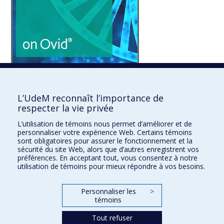
Le fournisseur Ovid nous informe que la base de données Embase a
été mise à jour le lundi 23 janvier 2023 pour prendre en charge le
nouvel outil Thésaurus 2022. […]
L’UdeM reconnaît l’importance de
25 janvier 2023 -
Ressources électroniques
respecter la vie privée
L’utilisation de témoins nous permet d’améliorer et de
personnaliser votre expérience Web. Certains témoins
sont obligatoires pour assurer le fonctionnement et la
« Précédent
1
2
3
4
5
Suivant »
sécurité du site Web, alors que d’autres enregistrent vos
préférences. En acceptant tout, vous consentez à notre
utilisation de témoins pour mieux répondre à vos besoins.
Personnaliser les
>
témoins
Tout refuser