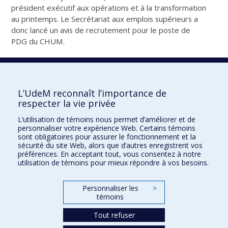
président exécutif aux opérations et à la transformation
au printemps. Le Secrétariat aux emplois supérieurs a
donc lancé un avis de recrutement pour le poste de
PDG du CHUM.
Le RUISSS de l’UdeM invite ses membres et
partenaires à partager cet avis dans leurs réseaux :
Avis
de recrutement de personnes aptes à être nommées
L’UdeM reconnaît l’importance de
au poste de présidente-directrice générale ou de
respecter la vie privée
président-directeur général
Les personnes intéressées
ont jusqu’au 26 août pour déposer leur dossier.
L’utilisation de témoins nous permet d’améliorer et de
personnaliser votre expérience Web. Certains témoins
sont obligatoires pour assurer le fonctionnement et la
sécurité du site Web, alors que d’autres enregistrent vos
Tweeter
Partager
Courriel
préférences. En acceptant tout, vous consentez à notre
utilisation de témoins pour mieux répondre à vos besoins.
Personnaliser les
>
témoins
Tout refuser