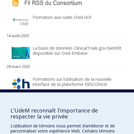
Formation aux outils Ovid GO!
14 août 2025
La base de données ClinicalTrials.gov bientôt
disponible sur Ovid-Embase
28 mars 2025
Formations sur l’utilisation de la nouvelle
interface de la plateforme EBSCOhost
11 mars 2025
Pour rester informé en temps réel des actualités du Consortium
L’UdeM reconnaît l’importance de
du RUISSS de l’UdeM, vous pouvez vous abonner au fil RSS et
respecter la vie privée
ainsi recevoir les mises à jour directement dans votre application
d’agrégation favorite.
L’utilisation de témoins nous permet d’améliorer et de
personnaliser votre expérience Web. Certains témoins