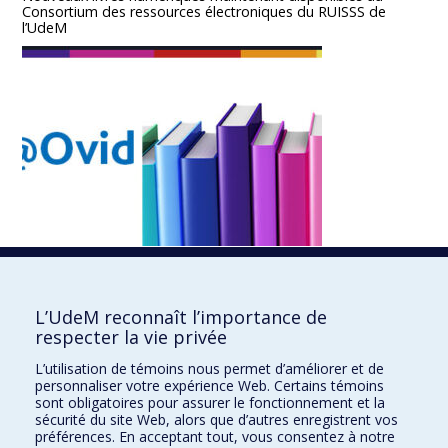
Consortium des ressources électroniques du RUISSS de
l’UdeM
Le Consortium des ressources électroniques du RUISSS de l’UdeM est
heureux de vous annoncer que depuis la mi-septembre nous avons
fait l’acquisition de ces trois nouveaux livres numériques des éditions
[…]
L’UdeM reconnaît l’importance de
22 septembre 2021 -
Ressources électroniques
respecter la vie privée
L’utilisation de témoins nous permet d’améliorer et de
personnaliser votre expérience Web. Certains témoins
sont obligatoires pour assurer le fonctionnement et la
« Précédent
1
2
3
4
5
Suivant »
sécurité du site Web, alors que d’autres enregistrent vos
préférences. En acceptant tout, vous consentez à notre