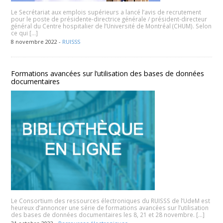
Le Secrétariat aux emplois supérieurs a lancé l’avis de recrutement
pour le poste de présidente-directrice générale / président-directeur
général du Centre hospitalier de l’Université de Montréal (CHUM). Selon
ce qui […]
8 novembre 2022 -
RUISSS
Formations avancées sur l’utilisation des bases de données
documentaires
Le Consortium des ressources électroniques du RUISSS de l’UdeM est
heureux d’annoncer une série de formations avancées sur l’utilisation
des bases de données documentaires les 8, 21 et 28 novembre. […]