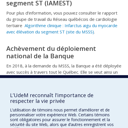
segment ST (IAMEST)
Pour plus d’information, vous pouvez consulter le rapport
du groupe de travail du Réseau québécois de cardiologie
tertiaire
Algorithme clinique : Infarctus aigu du myocarde
avec élévation du segment ST (site du MSSS)
.
Achèvement du déploiement
national de la Banque
En 2018, à la demande du MSSS, la Banque a été déployée
avec succès à travers tout le Québec. Elle se veut ainsi un
atout pour le suivi rigoureux des délais de traitement de
l’infarctus du myocarde dans la province qui contribuera
certainement à l’amélioration de la qualité des soins.
L’UdeM reconnaît l’importance de
respecter la vie privée
L’utilisation de témoins nous permet d’améliorer et de
Banque IM❤Québec
personnaliser votre expérience Web. Certains témoins
sont obligatoires pour assurer le fonctionnement et la
Pour nous joindre
sécurité du site Web, alors que d’autres enregistrent vos