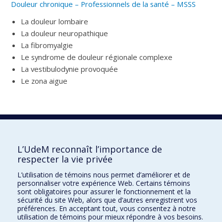
Douleur chronique – Professionnels de la santé – MSSS
La douleur lombaire
La douleur neuropathique
La fibromyalgie
Le syndrome de douleur régionale complexe
La vestibulodynie provoquée
Le zona aigue
Centre d’expertise en gestion de la douleur
chronique (CEGDC)
Avis d’expert
L’UdeM reconnaît l’importance de
respecter la vie privée
Composition
L’utilisation de témoins nous permet d’améliorer et de
ECHO® CHUM douleur chronique
personnaliser votre expérience Web. Certains témoins
sont obligatoires pour assurer le fonctionnement et la
Pour nous joindre
sécurité du site Web, alors que d’autres enregistrent vos
préférences. En acceptant tout, vous consentez à notre
utilisation de témoins pour mieux répondre à vos besoins.