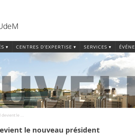
'UdeM
ÉS
CENTRES D’EXPERTISE
SERVICES
ÉVÉN
M. Frédéric Abergel devient le nouveau président du RUISSS de l’UdeM
devient le nouveau président