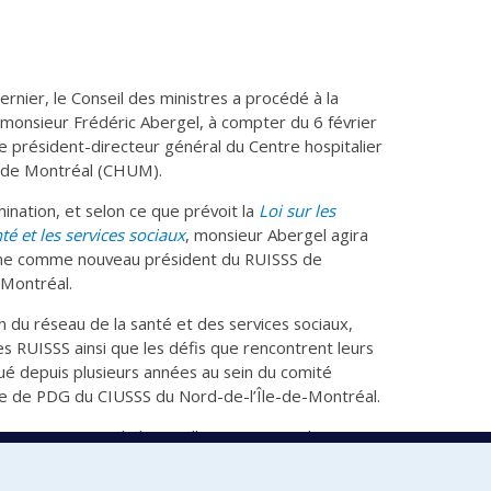
ernier, le Conseil des ministres a procédé à la
monsieur Frédéric Abergel, à compter du 6 février
de président-directeur général du Centre hospitalier
é de Montréal (CHUM).
ination, et selon ce que prévoit la
Loi sur les
té et les services sociaux
, monsieur Abergel agira
ême comme nouveau président du RUISSS de
 Montréal.
 du réseau de la santé et des services sociaux,
es RUISSS ainsi que les défis que rencontrent leurs
qué depuis plusieurs années au sein du comité
re de PDG du CIUSSS du Nord-de-l’Île-de-Montréal.
t impatiente de l’accueillir et sera ravi de
p.