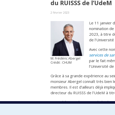
du RUISSS de l’UdeM
2 février 2023
Le 11 janvier d
nomination de 
2023, à titre 
de l’Universit
Avec cette nom
services de san
M. Frédéric Abergel
par le fait m
Crédit : CHUM
l’Université de
Grâce à sa grande expérience au sein
monsieur Abergel connaît très bien l
membres. Il est d’ailleurs déjà impli
directeur du RUISSS de l’UdeM à tit
Toute l’équipe du RUISSS de l’UdeM es
collaborer sous ce nouveau leadershi