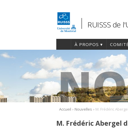
RUISSS de l
À PROPOS
COMIT
»
»
Accueil
Nouvelles
M. Frédéric Abergel 