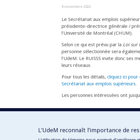
8 novembre 2022
Le Secrétariat aux emplois supérieur
présidente-directrice générale / pré
l’Université de Montréal (CHUM).
Selon ce qui est prévu par la
Loi sur 
personne sélectionnée sera égaleme
l’UdeM. Le RUISSS invite donc ses m
leurs réseaux.
Pour tous les détails,
cliquez ici pou
Secrétariat aux emplois supérieurs
.
Les personnes intéressées ont jusqu
Tweeter
Partager
Courriel
L’UdeM reconnaît l’importance de resp
L’utilisation de témoins nous permet d’améliorer e