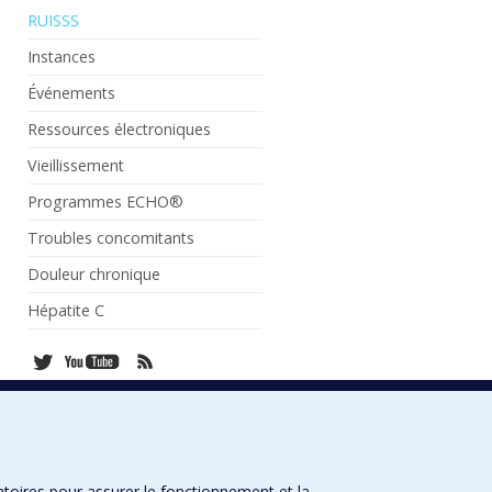
RUISSS
Instances
Événements
Ressources électroniques
Vieillissement
Programmes ECHO®
Troubles concomitants
Douleur chronique
Hépatite C
atoires pour assurer le fonctionnement et la