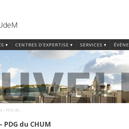
'UdeM
ÉS
CENTRES D’EXPERTISE
SERVICES
ÉVÉN
Avis de recrutement – PDG du CHUM
 – PDG du CHUM