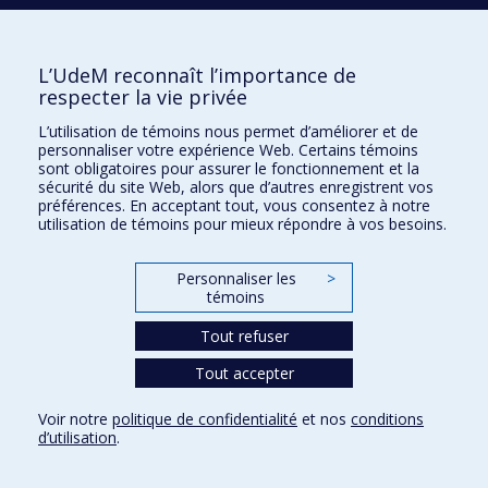
L’UdeM reconnaît l’importance de
respecter la vie privée
L’utilisation de témoins nous permet d’améliorer et de
personnaliser votre expérience Web. Certains témoins
sont obligatoires pour assurer le fonctionnement et la
sécurité du site Web, alors que d’autres enregistrent vos
Tweeter
Partager
Courriel
préférences. En acceptant tout, vous consentez à notre
utilisation de témoins pour mieux répondre à vos besoins.
Personnaliser les
>
témoins
Tout refuser
Tout accepter
Voir notre
politique de confidentialité
et nos
conditions
d’utilisation
.
Termes et conditions d’utilisation
Pour nous joindre
Paramètres des témoins