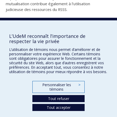
mutualisation contribue également à l’utilisation
judicieuse des ressources du RSSS.
Le RUISSS de l’UdeM tient à remercier les membres du
sous-comité opérationnel de l’enseignement qui ont
collaboré à la création du contenu, les responsables PRP
L’UdeM reconnaît l’importance de
de Santé Québec ainsi que la direction de
respecter la vie privée
l’enseignement du CIUSSS de l’Est-de-l‘Île-de-Montréal
pour la conception graphique des fiches
L’utilisation de témoins nous permet d’améliorer et de
personnaliser votre expérience Web. Certains témoins
sont obligatoires pour assurer le fonctionnement et la
sécurité du site Web, alors que d’autres enregistrent vos
Tweeter
Partager
Courriel
préférences. En acceptant tout, vous consentez à notre
utilisation de témoins pour mieux répondre à vos besoins.
Personnaliser les
>
témoins
Tout refuser
Tout accepter